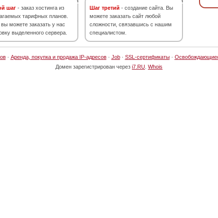
ой шаг
- заказ хостинга из
Шаг третий
- создание сайта. Вы
агаемых тарифных планов.
можете заказать сайт любой
 вы можете заказать у нас
сложности, связавшись с нашим
овку выделенного сервера.
специалистом.
ов
·
Аренда, покупка и продажа IP-адресов
·
Job
·
SSL-сертификаты
·
Освобождающие
Домен зарегистрирован через
i7.RU
.
Whois