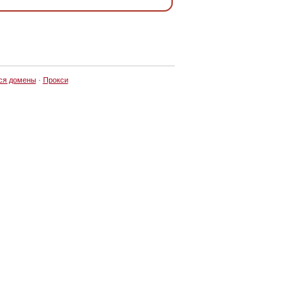
ся домены
·
Прокси