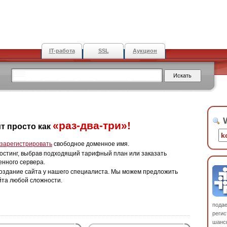
IT-работа
SSL
Аукцион
W
«раз-два-три»!
т просто как
зарегистрировать
свободное доменное имя.
остинг, выбрав подходящий тарифный план или заказать
енного сервера.
оздание сайта у нашего специалиста. Мы можем предложить
йта любой сложности.
пода
регис
шанс