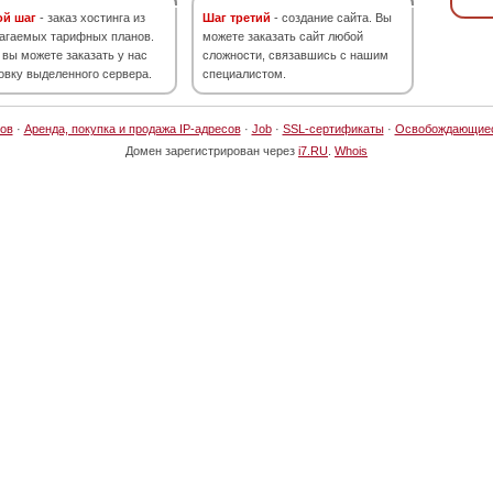
ой шаг
- заказ хостинга из
Шаг третий
- создание сайта. Вы
агаемых тарифных планов.
можете заказать сайт любой
 вы можете заказать у нас
сложности, связавшись с нашим
овку выделенного сервера.
специалистом.
ов
·
Аренда, покупка и продажа IP-адресов
·
Job
·
SSL-сертификаты
·
Освобождающие
Домен зарегистрирован через
i7.RU
.
Whois