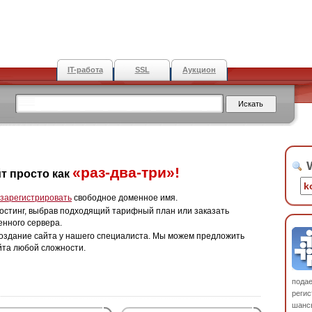
IT-работа
SSL
Аукцион
W
«раз-два-три»!
т просто как
зарегистрировать
свободное доменное имя.
остинг, выбрав подходящий тарифный план или заказать
енного сервера.
оздание сайта у нашего специалиста. Мы можем предложить
йта любой сложности.
пода
регис
шанс