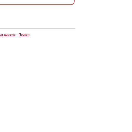
ся домены
·
Прокси