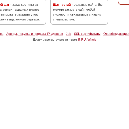
ой шаг
- заказ хостинга из
Шаг третий
- создание сайта. Вы
агаемых тарифных планов.
можете заказать сайт любой
 вы можете заказать у нас
сложности, связавшись с нашим
овку выделенного сервера.
специалистом.
ов
·
Аренда, покупка и продажа IP-адресов
·
Job
·
SSL-сертификаты
·
Освобождающие
Домен зарегистрирован через
i7.RU
.
Whois