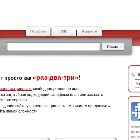
IT-работа
SSL
Аукцион
W
«раз-два-три»!
т просто как
зарегистрировать
свободное доменное имя.
остинг, выбрав подходящий тарифный план или заказать
енного сервера.
оздание сайта у нашего специалиста. Мы можем предложить
йта любой сложности.
пода
регис
шанс