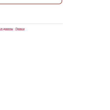
ся домены
·
Прокси