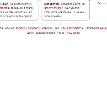
ой шаг
- заказ хостинга из
Шаг третий
- создание сайта. Вы
агаемых тарифных планов.
можете заказать сайт любой
 вы можете заказать у нас
сложности, связавшись с нашим
овку выделенного сервера.
специалистом.
ов
·
Аренда, покупка и продажа IP-адресов
·
Job
·
SSL-сертификаты
·
Освобождающие
Домен зарегистрирован через
i7.RU
.
Whois