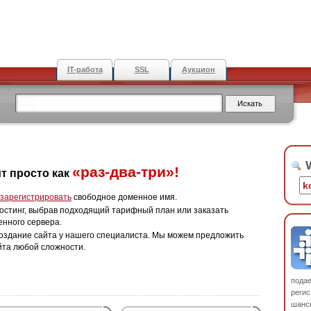
IT-работа
SSL
Аукцион
W
«раз-два-три»!
т просто как
зарегистрировать
свободное доменное имя.
остинг, выбрав подходящий тарифный план или заказать
енного сервера.
оздание сайта у нашего специалиста. Мы можем предложить
йта любой сложности.
пода
регис
шанс