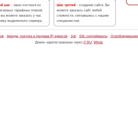
ой шаг
- заказ хостинга из
Шаг третий
- создание сайта. Вы
агаемых тарифных планов.
можете заказать сайт любой
 вы можете заказать у нас
сложности, связавшись с нашим
овку выделенного сервера.
специалистом.
ов
·
Аренда, покупка и продажа IP-адресов
·
Job
·
SSL-сертификаты
·
Освобождающие
Домен зарегистрирован через
i7.RU
.
Whois