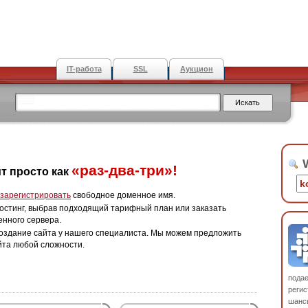
IT-работа
SSL
Аукцион
W
«раз-два-три»!
т просто как
зарегистрировать
свободное доменное имя.
остинг, выбрав подходящий тарифный план или заказать
енного сервера.
оздание сайта у нашего специалиста. Мы можем предложить
йта любой сложности.
пода
регис
шанс