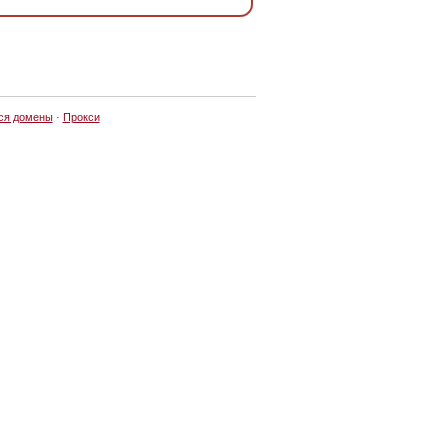
ся домены
·
Прокси