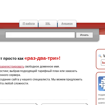
IT-работа
SSL
Аукцион
W
«раз-два-три»!
т просто как
зарегистрировать
свободное доменное имя.
остинг, выбрав подходящий тарифный план или заказать
енного сервера.
оздание сайта у нашего специалиста. Мы можем предложить
йта любой сложности.
пода
регис
шанс