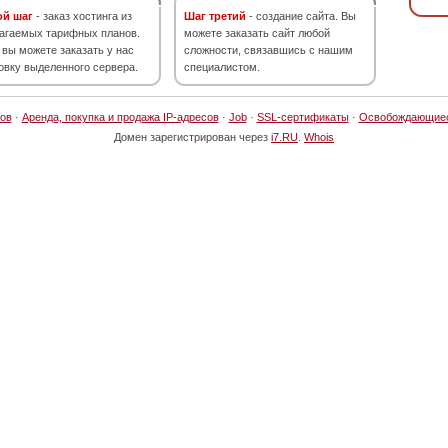
ой шаг
- заказ хостинга из
Шаг третий
- создание сайта. Вы
агаемых тарифных планов.
можете заказать сайт любой
 вы можете заказать у нас
сложности, связавшись с нашим
овку выделенного сервера.
специалистом.
ов
·
Аренда, покупка и продажа IP-адресов
·
Job
·
SSL-сертификаты
·
Освобождающие
Домен зарегистрирован через
i7.RU
.
Whois