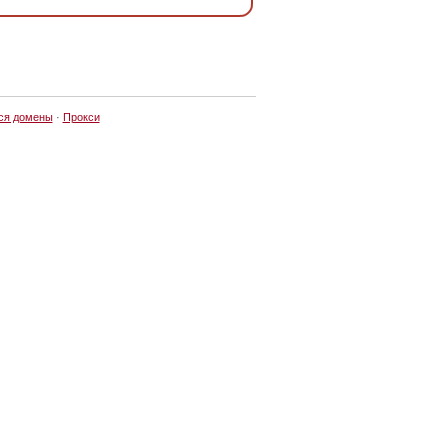
ся домены
·
Прокси