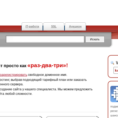
IT-работа
SSL
Аукцион
W
«раз-два-три»!
т просто как
зарегистрировать
свободное доменное имя.
остинг, выбрав подходящий тарифный план или заказать
енного сервера.
оздание сайта у нашего специалиста. Мы можем предложить
йта любой сложности.
пода
регис
шанс