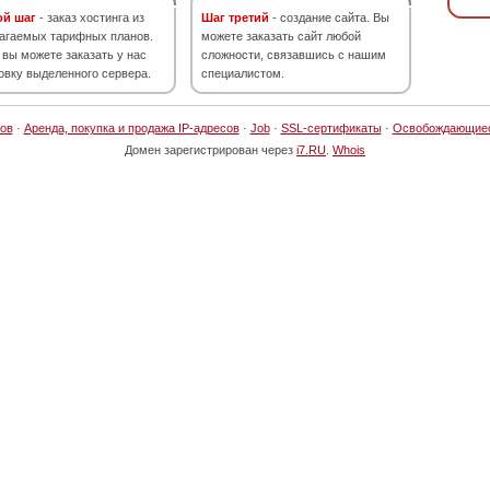
ой шаг
- заказ хостинга из
Шаг третий
- создание сайта. Вы
агаемых тарифных планов.
можете заказать сайт любой
 вы можете заказать у нас
сложности, связавшись с нашим
овку выделенного сервера.
специалистом.
ов
·
Аренда, покупка и продажа IP-адресов
·
Job
·
SSL-сертификаты
·
Освобождающие
Домен зарегистрирован через
i7.RU
.
Whois