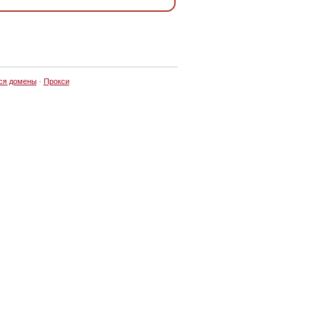
ся домены
·
Прокси